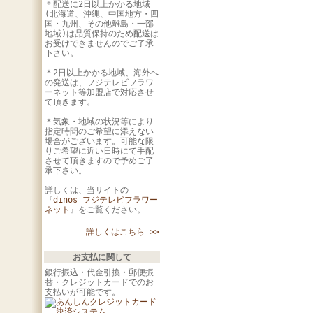
＊配送に2日以上かかる地域
(北海道、沖縄、中国地方・四
国・九州、その他離島・一部
地域)は品質保持のため配送は
お受けできませんのでご了承
下さい。
＊2日以上かかる地域、海外へ
の発送は、フジテレビフラワ
ーネット等加盟店で対応させ
て頂きます。
＊気象・地域の状況等により
指定時間のご希望に添えない
場合がございます。可能な限
りご希望に近い日時にて手配
させて頂きますので予めご了
承下さい。
詳しくは、当サイトの
『
dinos フジテレビフラワー
ネット
』をご覧ください。
詳しくはこちら >>
お支払に関して
銀行振込・代金引換・郵便振
替・クレジットカードでのお
支払いが可能です。