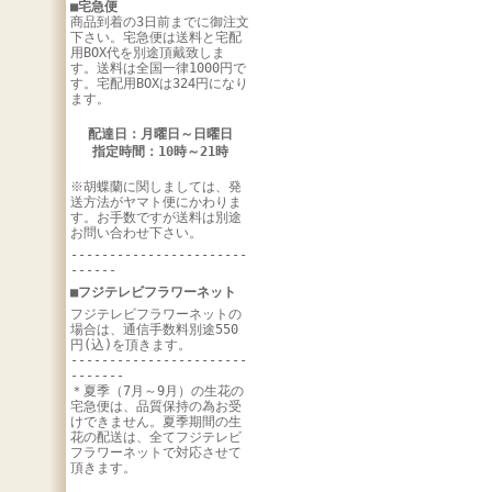
■宅急便
商品到着の3日前までに御注文
下さい。宅急便は送料と宅配
用BOX代を別途頂戴致しま
す。送料は全国一律1000円で
す。宅配用BOXは324円になり
ます。
配達日：月曜日～日曜日
指定時間：10時～21時
※胡蝶蘭に関しましては、発
送方法がヤマト便にかわりま
す。お手数ですが送料は別途
お問い合わせ下さい。
-----------------------
------
■フジテレビフラワーネット
フジテレビフラワーネットの
場合は、通信手数料別途550
円(込)を頂きます。
-----------------------
-------
＊夏季（7月～9月）の生花の
宅急便は、品質保持の為お受
けできません。夏季期間の生
花の配送は、全てフジテレビ
フラワーネットで対応させて
頂きます。