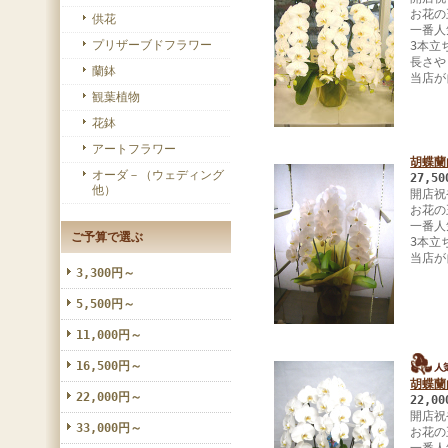
お花の
供花
一番人
プリザーブドフラワー
3本立
長さや
蘭鉢
当店が
観葉植物
花鉢
アートフラワー
胡蝶蘭
オーダ－（ウェディング
27,5
他）
開店祝
お花の
一番人
ご予算で選ぶ
3本立
当店が
3,300円～
5,500円～
11,000円～
16,500円～
胡蝶蘭
22,000円～
22,0
開店祝
33,000円～
お花の