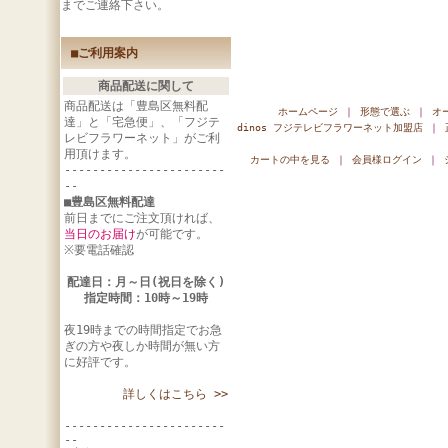
までご連絡下さい。
■ご利用案内
商品配送に関して
商品配送は「豊島区無料配
ホームページ
｜
形態で選ぶ
｜
オ
達」と「宅急便」、「フジテ
dinos フジテレビフラワーネット加盟店
｜
レビフラワーネット」がご利
用頂けます。
カートの中を見る
｜
会員様ログイン
｜
-----------------------
--
■豊島区無料配達
前日までにご注文頂ければ、
当日のお届け
が可能です。
※要電話確認
配達日：月～日(祝日を除く)
指定時間：10時～19時
夜19時までの時間指定でお急
ぎの方や夜しか時間が無い方
に好評です。
詳しくはこちら >>
-----------------------
--