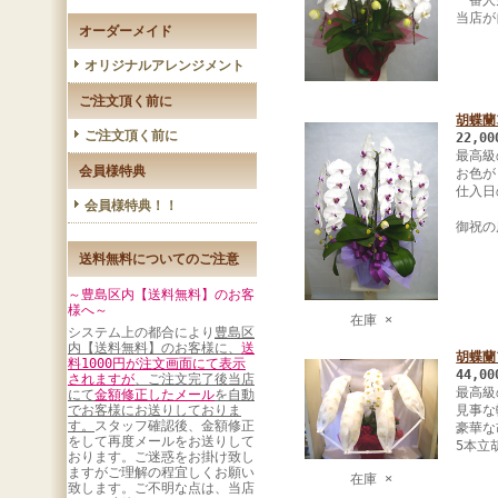
一番人
当店が
オーダーメイド
オリジナルアレンジメント
ご注文頂く前に
胡蝶蘭
ご注文頂く前に
22,0
最高級
会員様特典
お色が
仕入日
会員様特典！！
御祝の
送料無料についてのご注意
～豊島区内【送料無料】のお客
様へ～
在庫 ×
システム上の都合により
豊島区
内【送料無料】のお客様に、
送
胡蝶蘭
料1000円が注文画面にて表示
44,0
されますが
、ご注文完了後当店
最高級
にて
金額修正したメール
を自動
でお客様にお送りしておりま
見事な
す。
スタッフ確認後、金額修正
豪華な
をして再度メールをお送りして
5本立
おります。ご迷惑をお掛け致し
ますがご理解の程宜しくお願い
在庫 ×
致します。ご不明な点は、当店