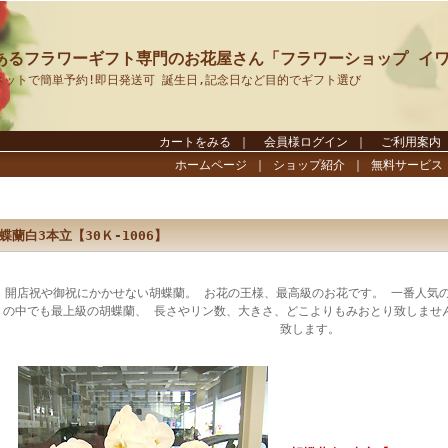
あるフラワーギフト専門のお花屋さん「フラワーショップ イ
ネットで簡単予約!即日発送可 誕生日,記念日など目的でギフト選び
カートをみる
｜
会員様ログイン
｜
ご利用案内
ホームページ
｜
ショップ紹介
｜
無料サービス
蝶蘭白3本立【30Ｋ-1006】
開店祝や御祝にかかせない胡蝶蘭。 お花の王様、最高級のお花です。 一番人気の
の中でも最上級の胡蝶蘭、 長さやリン数、大きさ、どこよりもみおとり致しませ
致します。