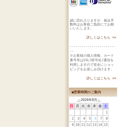
誠に恐れ入りますが、振込手
数料はお客様ご負担にてお願
いいたします。
詳しくはこちら >>
-----------------------
--
※お客様の個人情報、カード
番号等はSSL(暗号化)通信を
利用しますので安全にショッ
ピングをお楽しみ頂けます。
詳しくはこちら >>
■営業時間のご案内
＜
2026年8月
＞
日
月
火
水
木
金
土
1
2
3
4
5
6
7
8
9
10
11
12
13
14
15