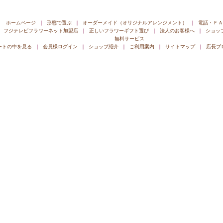
ホームページ
｜
形態で選ぶ
｜
オーダーメイド（オリジナルアレンジメント）
｜
電話・ＦＡ
os フジテレビフラワーネット加盟店
｜
正しいフラワーギフト選び
｜
法人のお客様へ
｜
ショップ
無料サービス
ートの中を見る
｜
会員様ログイン
｜
ショップ紹介
｜
ご利用案内
｜
サイトマップ
｜
店長ブ