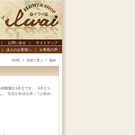
ワイ」
｜
お問い合せ
｜
サイトマップ
｜
法人のお客様へ
｜
お客様の声
HOME
>
形態で選ぶ
>
蘭鉢
胡蝶蘭白3本立です。 3本立ち
ん。 当店が自信を持ってお勧め