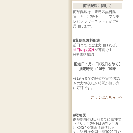
商品配送に関して
商品配送は「豊島区無料配
達」と「宅急便」、「フジテ
レビフラワーネット」がご利
用頂けます。
-----------------------
--
■豊島区無料配達
前日までにご注文頂ければ、
当日のお届け
が可能です。
※要電話確認
配達日：月～日(祝日を除く)
指定時間：10時～19時
夜19時までの時間指定でお急
ぎの方や夜しか時間が無い方
に好評です。
詳しくはこちら >>
-----------------------
--
■宅急便
商品到着の3日前までに御注文
下さい。宅急便は送料と宅配
用BOX代を別途頂戴致しま
す。送料は全国一律1000円で