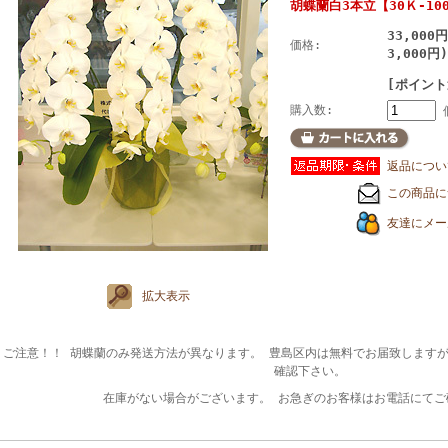
胡蝶蘭白3本立【30Ｋ-10
33,000
価格:
3,000円)
[ポイント
購入数:
返品につい
この商品に
友達にメー
拡大表示
ご注意！！ 胡蝶蘭のみ発送方法が異なります。 豊島区内は無料でお届致します
確認下さい。
在庫がない場合がございます。 お急ぎのお客様はお電話にてご