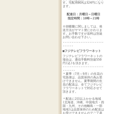
す。宅配用BOXは324円になり
ます。
配達日：月曜日～日曜日
指定時間：10時～21時
※胡蝶蘭に関しましては、発
送方法がヤマト便にかわりま
す。お手数ですが送料は別途
お問い合わせ下さい。
-----------------------
------
■フジテレビフラワーネット
フジテレビフラワーネットの
場合は、通信手数料別途550
円(込)を頂きます。
-----------------------
-------
＊夏季（7月～9月）の生花の
宅急便は、品質保持の為お受
けできません。夏季期間の生
花の配送は、全てフジテレビ
フラワーネットで対応させて
頂きます。
＊配送に2日以上かかる地域
(北海道、沖縄、中国地方・四
国・九州、その他離島・一部
地域)は品質保持のため配送は
お受けできませんのでご了承