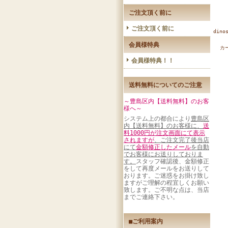
ご注文頂く前に
ご注文頂く前に
din
会員様特典
カ
会員様特典！！
送料無料についてのご注意
～豊島区内【送料無料】のお客
様へ～
システム上の都合により
豊島区
内【送料無料】のお客様に、
送
料1000円が注文画面にて表示
されますが
、ご注文完了後当店
にて
金額修正したメール
を自動
でお客様にお送りしておりま
す。
スタッフ確認後、金額修正
をして再度メールをお送りして
おります。ご迷惑をお掛け致し
ますがご理解の程宜しくお願い
致します。ご不明な点は、当店
までご連絡下さい。
■ご利用案内