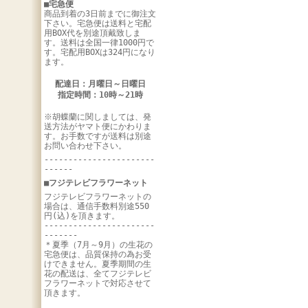
■宅急便
商品到着の3日前までに御注文
下さい。宅急便は送料と宅配
用BOX代を別途頂戴致しま
す。送料は全国一律1000円で
す。宅配用BOXは324円になり
ます。
配達日：月曜日～日曜日
指定時間：10時～21時
※胡蝶蘭に関しましては、発
送方法がヤマト便にかわりま
す。お手数ですが送料は別途
お問い合わせ下さい。
-----------------------
------
■フジテレビフラワーネット
フジテレビフラワーネットの
場合は、通信手数料別途550
円(込)を頂きます。
-----------------------
-------
＊夏季（7月～9月）の生花の
宅急便は、品質保持の為お受
けできません。夏季期間の生
花の配送は、全てフジテレビ
フラワーネットで対応させて
頂きます。