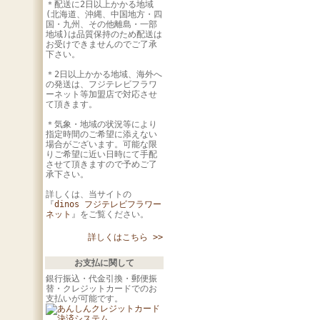
＊配送に2日以上かかる地域
(北海道、沖縄、中国地方・四
国・九州、その他離島・一部
地域)は品質保持のため配送は
お受けできませんのでご了承
下さい。
＊2日以上かかる地域、海外へ
の発送は、フジテレビフラワ
ーネット等加盟店で対応させ
て頂きます。
＊気象・地域の状況等により
指定時間のご希望に添えない
場合がございます。可能な限
りご希望に近い日時にて手配
させて頂きますので予めご了
承下さい。
詳しくは、当サイトの
『
dinos フジテレビフラワー
ネット
』をご覧ください。
詳しくはこちら >>
お支払に関して
銀行振込・代金引換・郵便振
替・クレジットカードでのお
支払いが可能です。