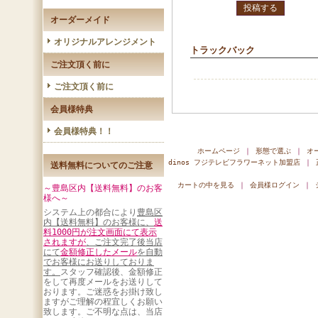
オーダーメイド
オリジナルアレンジメント
トラックバック
ご注文頂く前に
ご注文頂く前に
会員様特典
会員様特典！！
ホームページ
｜
形態で選ぶ
｜
オ
dinos フジテレビフラワーネット加盟店
｜
送料無料についてのご注意
カートの中を見る
｜
会員様ログイン
｜
～豊島区内【送料無料】のお客
様へ～
システム上の都合により
豊島区
内【送料無料】のお客様に、
送
料1000円が注文画面にて表示
されますが
、ご注文完了後当店
にて
金額修正したメール
を自動
でお客様にお送りしておりま
す。
スタッフ確認後、金額修正
をして再度メールをお送りして
おります。ご迷惑をお掛け致し
ますがご理解の程宜しくお願い
致します。ご不明な点は、当店