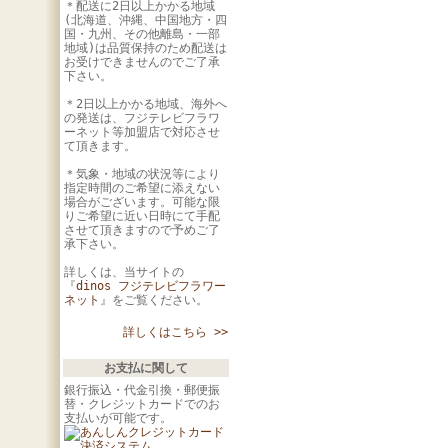
＊配送に2日以上かかる地域
(北海道、沖縄、中国地方・四
国・九州、その他離島・一部
地域)は品質保持のため配送は
お受けできませんのでご了承
下さい。
＊2日以上かかる地域、海外へ
の発送は、フジテレビフラワ
ーネット等加盟店で対応させ
て頂きます。
＊気象・地域の状況等により
指定時間のご希望に添えない
場合がございます。可能な限
りご希望に近い日時にて手配
させて頂きますので予めご了
承下さい。
詳しくは、当サイトの
『
dinos フジテレビフラワー
ネット
』をご覧ください。
詳しくはこちら >>
お支払に関して
銀行振込・代金引換・郵便振
替・クレジットカードでのお
支払いが可能です。