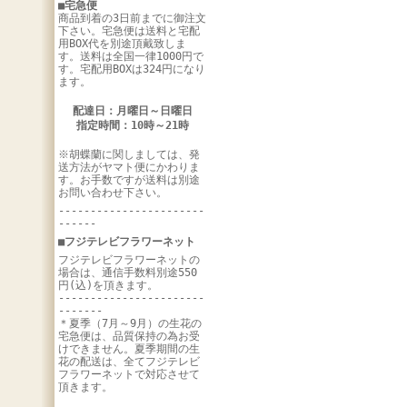
■宅急便
商品到着の3日前までに御注文
下さい。宅急便は送料と宅配
用BOX代を別途頂戴致しま
す。送料は全国一律1000円で
す。宅配用BOXは324円になり
ます。
配達日：月曜日～日曜日
指定時間：10時～21時
※胡蝶蘭に関しましては、発
送方法がヤマト便にかわりま
す。お手数ですが送料は別途
お問い合わせ下さい。
-----------------------
------
■フジテレビフラワーネット
フジテレビフラワーネットの
場合は、通信手数料別途550
円(込)を頂きます。
-----------------------
-------
＊夏季（7月～9月）の生花の
宅急便は、品質保持の為お受
けできません。夏季期間の生
花の配送は、全てフジテレビ
フラワーネットで対応させて
頂きます。