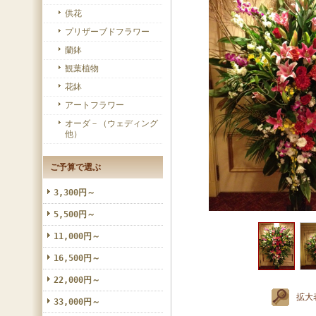
供花
プリザーブドフラワー
蘭鉢
観葉植物
花鉢
アートフラワー
オーダ－（ウェディング
他）
ご予算で選ぶ
3,300円～
5,500円～
11,000円～
16,500円～
22,000円～
拡大
33,000円～