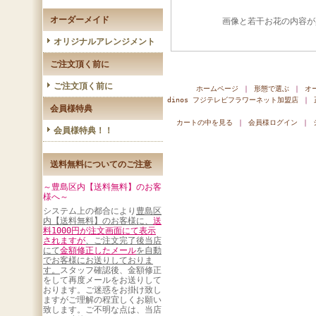
オーダーメイド
画像と若干お花の内容が
オリジナルアレンジメント
ご注文頂く前に
ご注文頂く前に
ホームページ
｜
形態で選ぶ
｜
オ
dinos フジテレビフラワーネット加盟店
｜
会員様特典
カートの中を見る
｜
会員様ログイン
｜
会員様特典！！
送料無料についてのご注意
～豊島区内【送料無料】のお客
様へ～
システム上の都合により
豊島区
内【送料無料】のお客様に、
送
料1000円が注文画面にて表示
されますが
、ご注文完了後当店
にて
金額修正したメール
を自動
でお客様にお送りしておりま
す。
スタッフ確認後、金額修正
をして再度メールをお送りして
おります。ご迷惑をお掛け致し
ますがご理解の程宜しくお願い
致します。ご不明な点は、当店